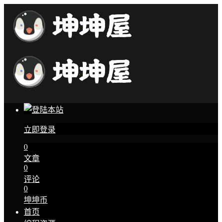
立即登录
0
文章
0
评论
0
坤坤币
首页