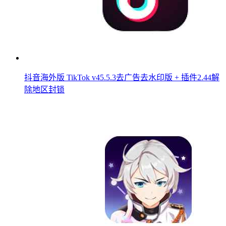
抖音海外版 TikTok v45.5.3去广告去水印版 + 插件2.44解
除地区封锁