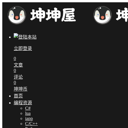
立即登录
0
文章
0
评论
0
坤坤币
首页
编程资源
C#
lua
iapp
C/C++