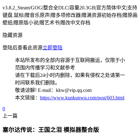
v3.8.2_Steam/GOG|整合全DLC|容量20.3GB|官方简体中文|支持
键盘.鼠标|赠音乐原声|赠多项修改器|赠满资源初始存档|赠原画
壁纸|赠原版小说|赠艺术书|赠改中文存档
隐藏资源
登陆后查看此资源
立即登陆
本站所发布的全部内容源于互联网搬运，仅限于小
范围内传播学习和文献参考
请在下载后24小时内删除，如果有侵权之处请第一
时间联系我们删除。
敬请谅解! E-mail：kkw@vip.qq.com
本文链接：
https://www.kunkunwu.com/post/603.html
0
上一篇
塞尔达传说：王国之泪 模拟器整合版