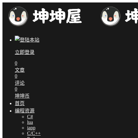
立即登录
0
文章
0
评论
0
坤坤币
首页
编程资源
C#
lua
iapp
C/C++