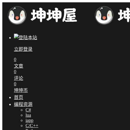
立即登录
0
文章
0
评论
0
坤坤币
首页
编程资源
C#
lua
iapp
C/C++