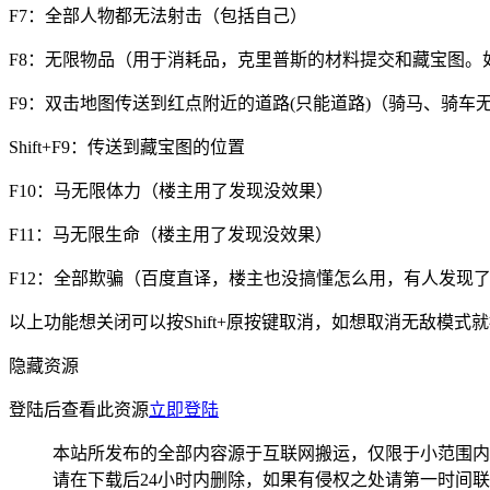
F7：全部人物都无法射击（包括自己）
F8：无限物品（用于消耗品，克里普斯的材料提交和藏宝图。
F9：双击地图传送到红点附近的道路(只能道路)（骑马、骑
Shift+F9：传送到藏宝图的位置
F10：马无限体力（楼主用了发现没效果）
F11：马无限生命（楼主用了发现没效果）
F12：全部欺骗（百度直译，楼主也没搞懂怎么用，有人发现
以上功能想关闭可以按Shift+原按键取消，如想取消无敌模式就按Sh
隐藏资源
登陆后查看此资源
立即登陆
本站所发布的全部内容源于互联网搬运，仅限于小范围内
请在下载后24小时内删除，如果有侵权之处请第一时间