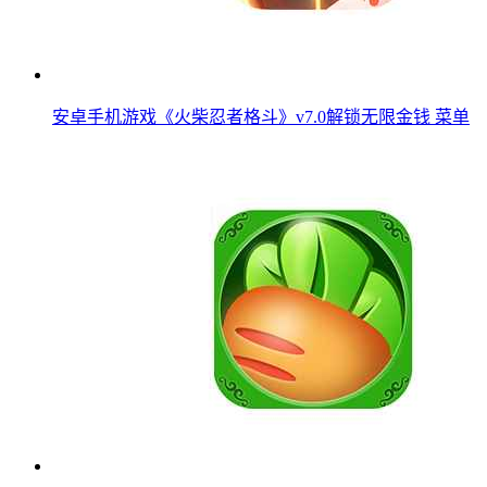
安卓手机游戏《火柴忍者格斗》v7.0解锁无限金钱 菜单