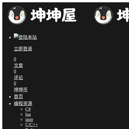
立即登录
0
文章
0
评论
0
坤坤币
首页
编程资源
C#
lua
iapp
C/C++