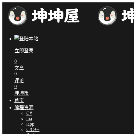
立即登录
0
文章
0
评论
0
坤坤币
首页
编程资源
C#
lua
iapp
C/C++