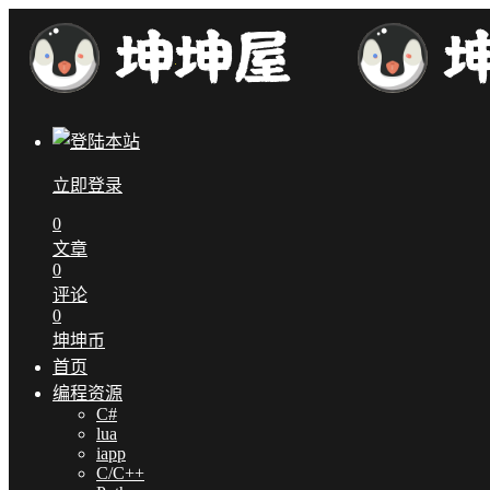
立即登录
0
文章
0
评论
0
坤坤币
首页
编程资源
C#
lua
iapp
C/C++