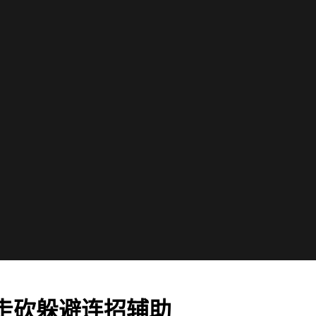
动走砍躲避连招辅助