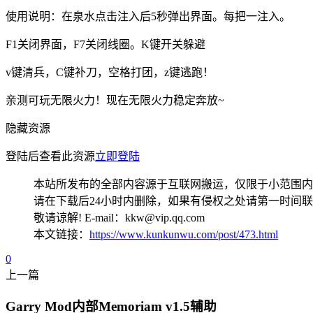
使用说明：在泉水点击注入后5秒弹出界面。每把一注入。
F1关闭界面，F7关闭线圈。K键开关躲避
v键清兵，C键补刀，空格打团，z键逃跑！
亲测可玩无限火力！现在无限火力稳定奔放~
隐藏资源
登陆后查看此资源
立即登陆
本站所发布的全部内容源于互联网搬运，仅限于小范围内
请在下载后24小时内删除，如果有侵权之处请第一时间
敬请谅解! E-mail：kkw@vip.qq.com
本文链接：
https://www.kunkunwu.com/post/473.html
0
上一篇
Garry Mod内部Memoriam v1.5辅助