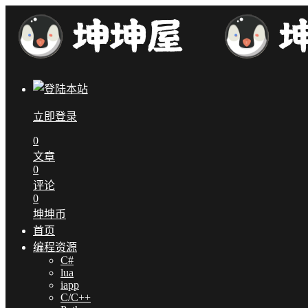
立即登录
0
文章
0
评论
0
坤坤币
首页
编程资源
C#
lua
iapp
C/C++