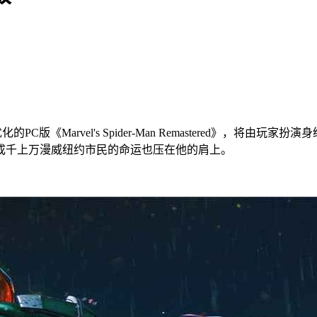
re进行优化的PC版《Marvel's Spider-Man Remaster
成千上万漫威纽约市民的命运也压在他的肩上。