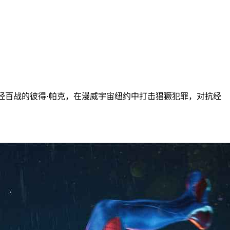
ed》，将由玩家扮演身经百战的彼得·帕克，在漫威宇宙纽约中打击猖獗犯罪，对抗经