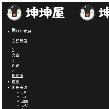
立即登录
0
文章
0
评论
0
坤坤币
首页
编程资源
C#
lua
iapp
C/C++