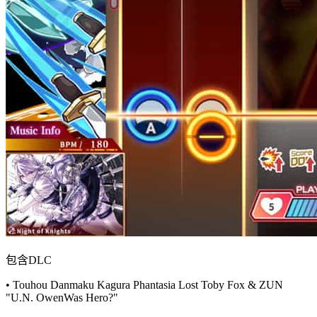
包含DLC
• Touhou Danmaku Kagura Phantasia Lost Toby Fox & ZUN
"U.N. OwenWas Hero?"