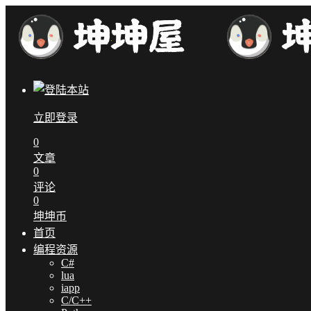
立即登录
0
文章
0
评论
0
坤坤币
首页
编程资源
C#
lua
iapp
C/C++