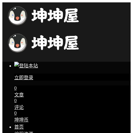
立即登录
0
文章
0
评论
0
坤坤币
首页