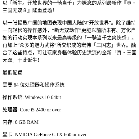
以「新生。开放世界的一骑当千」为概念的系列最新作『真・
三国无双８』隆重登场！
以一张幅员广阔的地图表现中国大陆的“开放世界”。除了维持
一向轻松的操作感外，“新无双动作”更能以前所未有、万化自
如的行动实现本系列以来最高等级的「一骑当千之爽快感」。
再加上“众多的魅力武将”所交织成的宏伟「三国志」世界。融
合了这些特点，可让玩家身临体验历史洪流的全新「真・三国
无双」于此诞生！
最低配置
需要 64 位处理器和操作系统
操作系统: Windows 10 64bit
处理器: Core i5 2400 or over
内存: 6 GB RAM
显卡: NVIDIA GeForce GTX 660 or over