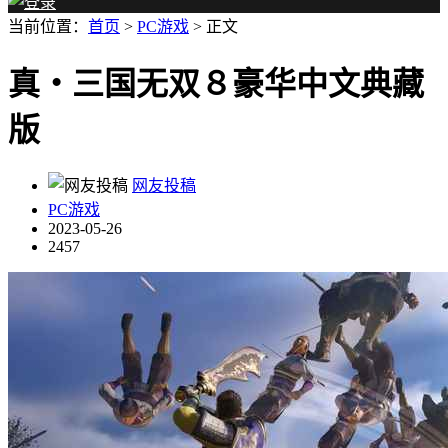
当前位置：
首页
>
PC游戏
> 正文
真・三国无双８豪华中文典藏
版
网友投稿
PC游戏
2023-05-26
2457