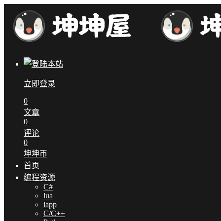
立即登录
0
文章
0
评论
0
坤坤币
首页
编程资源
C#
lua
iapp
C/C++