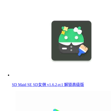
SD Maid SE SD女佣 v1.6.2-rc1 解锁高级版