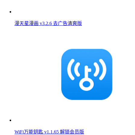
漫天星漫画 v3.2.6 去广告清爽版
WiFi万能钥匙 v1.1.65 解锁会员版