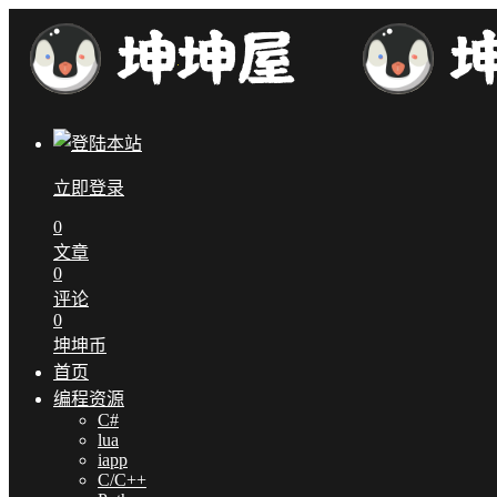
立即登录
0
文章
0
评论
0
坤坤币
首页
编程资源
C#
lua
iapp
C/C++