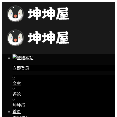
立即登录
0
文章
0
评论
0
坤坤币
首页