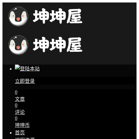
立即登录
0
文章
0
评论
0
坤坤币
首页