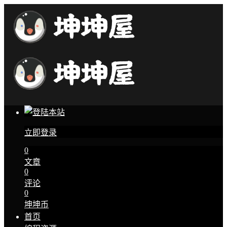
立即登录
0
文章
0
评论
0
坤坤币
首页