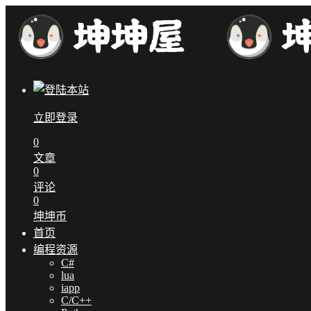
立即登录
0
文章
0
评论
0
坤坤币
首页
编程资源
C#
lua
iapp
C/C++