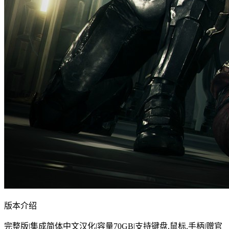
版本介绍
完整版|集成简体中文汉化|容量70GB|支持键盘.鼠标.手柄|赠官