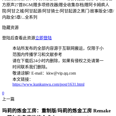
方原声27首BGM|赠多项修改器|赠全收集存档|赠阿卡姆疯人
院/阿甘之城/阿甘起源/阿甘骑士/阿甘起源之黑门/故事版全5章/
内敌全5章/...全系列
隐藏资源
登陆后查看此资源
立即登陆
本站所发布的全部内容源于互联网搬运，仅限于小
范围内传播学习和文献参考
请在下载后24小时内删除，如果有侵权之处请第一
时间联系我们删除。
敬请谅解! E-mail：kkw@vip.qq.com
本文链接：
https://www.kunkunwu.com/post/1631.html
0
上一篇
玛莉的炼金工房：重制版/玛莉的炼金工房 Remake