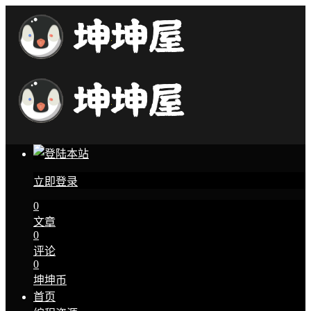
立即登录
0
文章
0
评论
0
坤坤币
首页