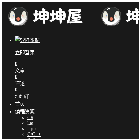
立即登录
0
文章
0
评论
0
坤坤币
首页
编程资源
C#
lua
iapp
C/C++