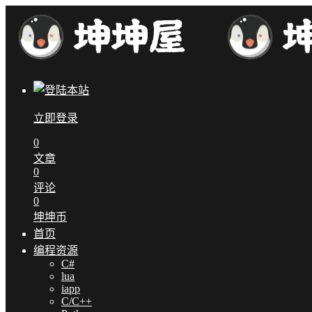
立即登录
0
文章
0
评论
0
坤坤币
首页
编程资源
C#
lua
iapp
C/C++