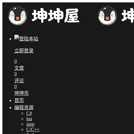
立即登录
0
文章
0
评论
0
坤坤币
首页
编程资源
C#
lua
iapp
C/C++