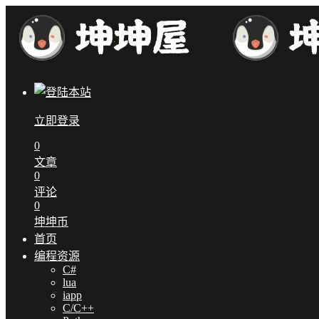
立即登录
0
文章
0
评论
0
坤坤币
首页
编程资源
C#
lua
iapp
C/C++