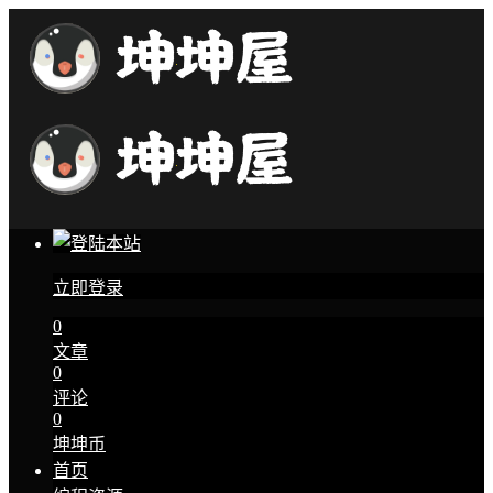
立即登录
0
文章
0
评论
0
坤坤币
首页