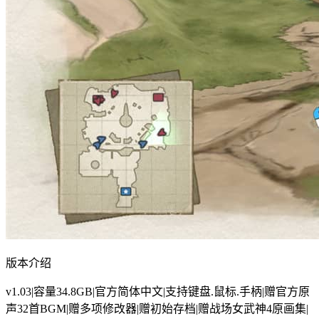
版本介绍
v1.03|容量34.8GB|官方简体中文|支持键盘.鼠标.手柄|赠官方原
声32首BGM|赠多项修改器|赠初始存档|赠战场女武神4原画集|