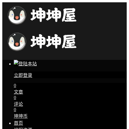
立即登录
0
文章
0
评论
0
坤坤币
首页