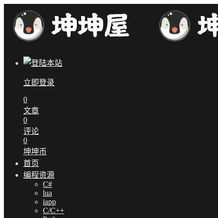
立即登录
0
文章
0
评论
0
坤坤币
首页
编程资源
C#
lua
iapp
C/C++