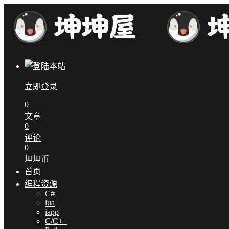
立即登录
0
文章
0
评论
0
坤坤币
首页
编程资源
C#
lua
iapp
C/C++