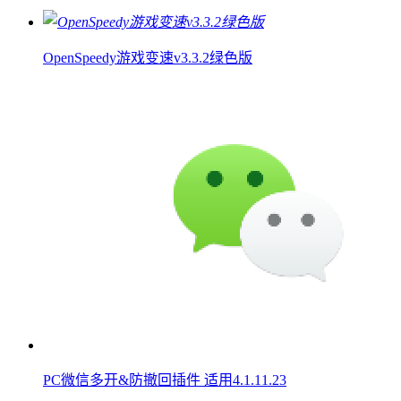
OpenSpeedy游戏变速v3.3.2绿色版
PC微信多开&防撤回插件 适用4.1.11.23