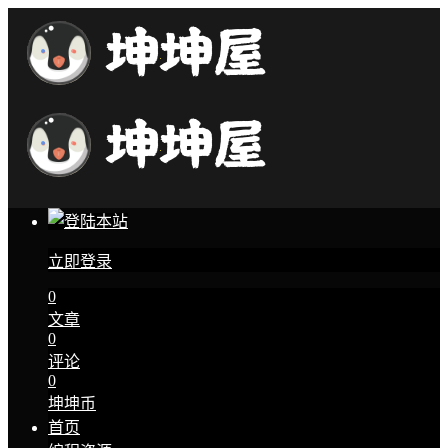
立即登录
0
文章
0
评论
0
坤坤币
首页