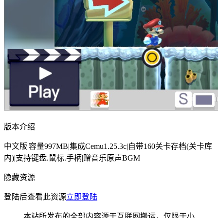
版本介绍
中文版|容量997MB|集成Cemu1.25.3c|自带160关卡存档(关卡库
内)|支持键盘.鼠标.手柄|赠音乐原声BGM
隐藏资源
登陆后查看此资源
立即登陆
本站所发布的全部内容源于互联网搬运，仅限于小