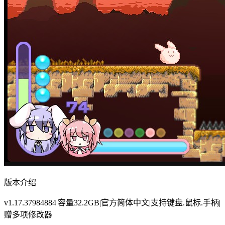
版本介绍
v1.17.37984884|容量32.2GB|官方简体中文|支持键盘.鼠标.手柄|
赠多项修改器