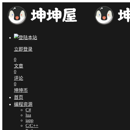
立即登录
0
文章
0
评论
0
坤坤币
首页
编程资源
C#
lua
iapp
C/C++