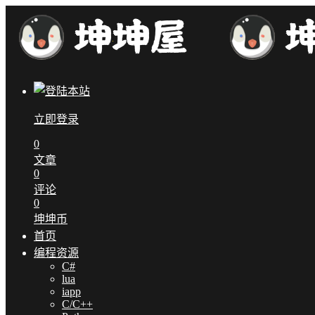
立即登录
0
文章
0
评论
0
坤坤币
首页
编程资源
C#
lua
iapp
C/C++