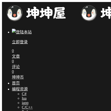
立即登录
0
文章
0
评论
0
坤坤币
首页
编程资源
C#
lua
iapp
C/C++