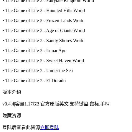
• The Game of Life 2 - Fairytale Kingdom World
• The Game of Life 2 - Haunted Hills World
• The Game of Life 2 - Frozen Lands World
• The Game of Life 2 - Age of Giants World
• The Game of Life 2 - Sandy Shores World
• The Game of Life 2 - Lunar Age
• The Game of Life 2 - Sweet Haven World
• The Game of Life 2 - Under the Sea
• The Game of Life 2 - El Dorado
版本介绍
v0.4.4|容量1.17GB|官方原版英文|支持键盘.鼠标.手柄
隐藏资源
登陆后查看此资源
立即登陆