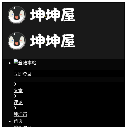
立即登录
0
文章
0
评论
0
坤坤币
首页