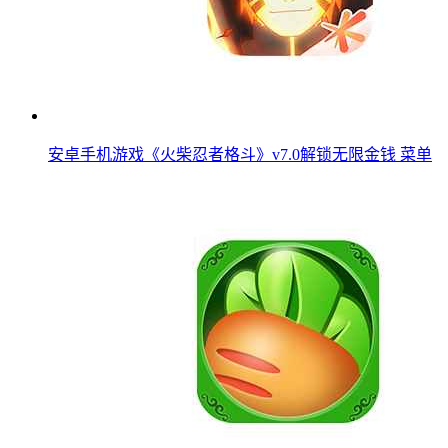
安卓手机游戏《火柴忍者格斗》v7.0解锁无限金钱 菜单