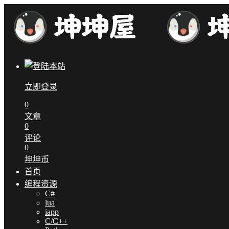
立即登录
0
文章
0
评论
0
坤坤币
首页
编程资源
C#
lua
iapp
C/C++