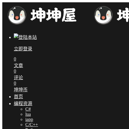
立即登录
0
文章
0
评论
0
坤坤币
首页
编程资源
C#
lua
iapp
C/C++