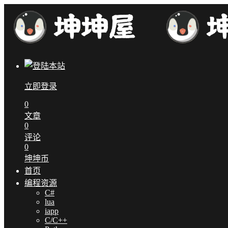
立即登录
0
文章
0
评论
0
坤坤币
首页
编程资源
C#
lua
iapp
C/C++