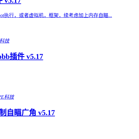
5.17
oot执行，或者虚拟机，框架，续考虑加上内存自瞄...
E科技
插件 v5.17
PE科技
制自瞄广角 v5.17