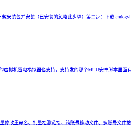
网 下载安装包并安装（已安装的忽略此步骤）第二步：下载 emlogvip.
的虚拟机雷电模拟器也支持，支持发的那个MUU安卓脚本里面有雷
量修改重命名、批量检测链接、跨账号移动文件、多账号文件搜索