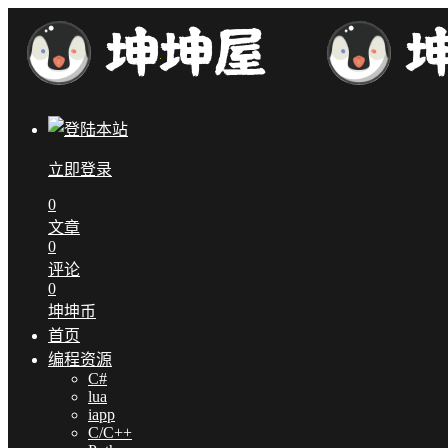
立即登录
0
文章
0
评论
0
坤坤币
首页
编程资源
C#
lua
iapp
C/C++