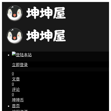
立即登录
0
文章
0
评论
0
坤坤币
首页